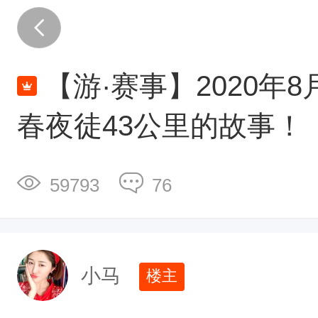
2
0
2
【游·赛事】2020年
0
长
春夜徒43公里的故事！
春
夜
59793
76
徒
4
3
公
小马
楼主
里