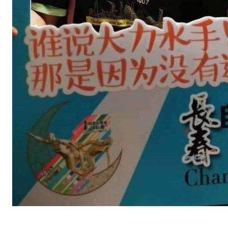
成
功
，
但
成
绩
未
能
突
破
去
年
，