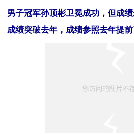
次
男子冠军孙顶彬卫冕成功，但成绩
夜
徒
成绩突破去年，成绩参照去年提前
活
动
共
报
名
5
0
0
人