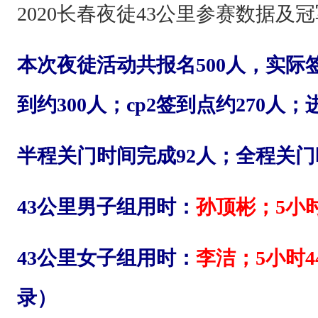
参
2020长春夜徒43公里参赛数据及
赛
数
本次夜徒活动共报名500人，实际签
据
及
到约300人；cp2签到点约270人；
冠
军
半程关门时间完成92人；全程关门
成
绩
43公里男子组用时：
孙顶彬；5小时
公
布
43公里女子组用时：
李洁；5小时4
：
录）
本