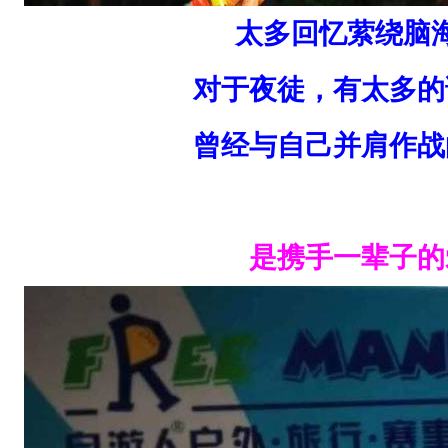
小
太多回忆萦绕脑
时
4
对于夜徒，有太多的
4
曾经与自己并肩作战
分
1
8
是携手一辈子的
秒
（
女
子
组
新