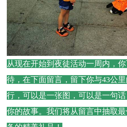
潭
约
1
7
0
人
从现在开始到夜徒活动一周内，你
；
待，在下面留言，
留下你与43公
半
程
行，
可以是一张图，可以是一句话
关
门
你的故事。
我们将从留言中抽取最
时