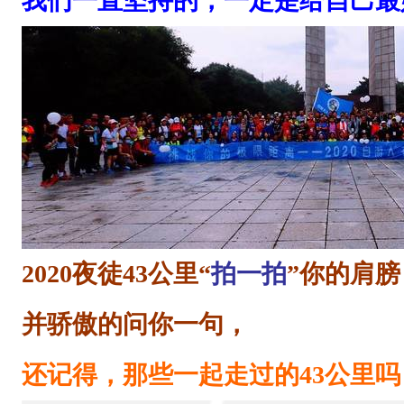
我们一直坚持的，一定是给自己最
完
成
：
1
6
1
人
；
2020夜徒43公里“
拍一拍
”你的肩膀
4
3
并骄傲的问你一句，
公
还记得，那些一起走过的43公里吗
里