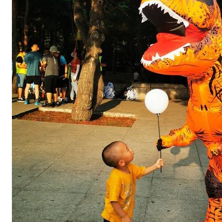
2
签
到
点
约
2
7
0
人
；
进
入
环