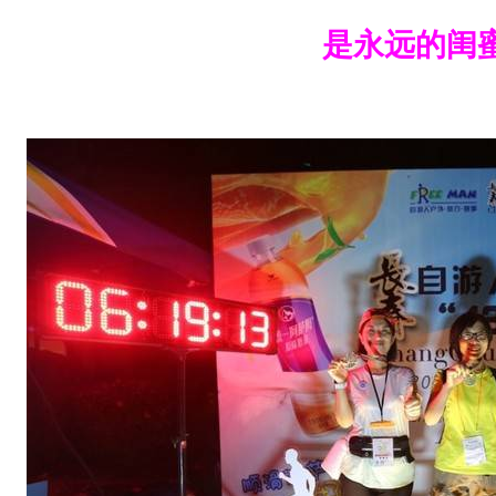
女
是永远的闺
子
组
成
绩
突
破
去
年
，
成
绩