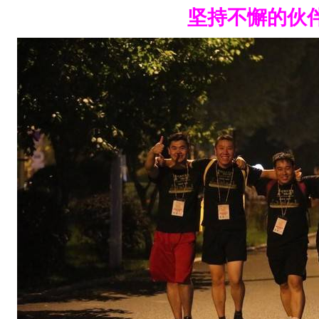
4
坚持不懈的伙
3
公
.
.
.