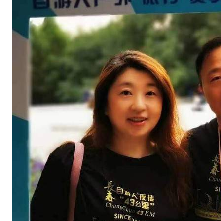
记
录
）
男
子
冠
军
孙
顶
彬
卫
冕