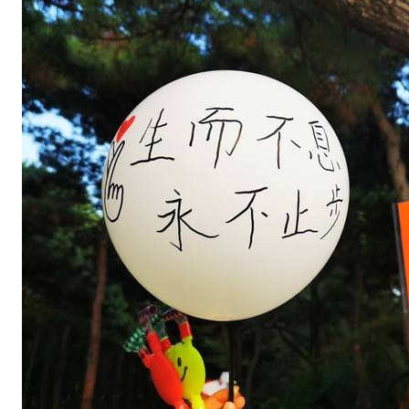
公
里
女
子
组
用
时
：
李
洁
；
5