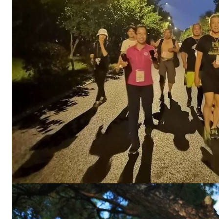
时
2
5
分
3
9
秒
（
卫
冕
）
4
3