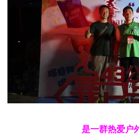
祝
贺
！
至
此
，
2
0
2
0
夜
是一群热爱户
徒