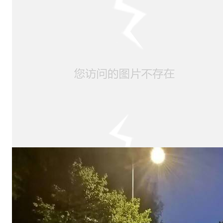
男
子
组
用
时
：
孙
顶
彬
；
5
小