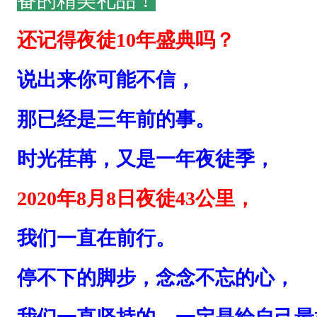
备的
精美礼品
！
间
完
还记得夜徒10年盛典吗？
成
说出来你可能不信，
9
2
那已经是三年前的事。
人
时光荏苒，又是一年夜徒季，
；
全
2020年
8月8日
夜徒43公里，
程
我们一直在前行。
关
门
停不下的脚步，念念
不忘的心，
时
间