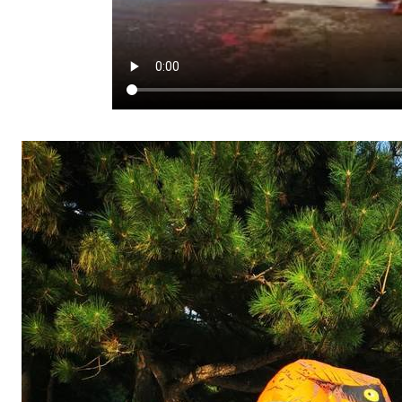
P
1
签
到
约
3
0
0
人
；
c
p