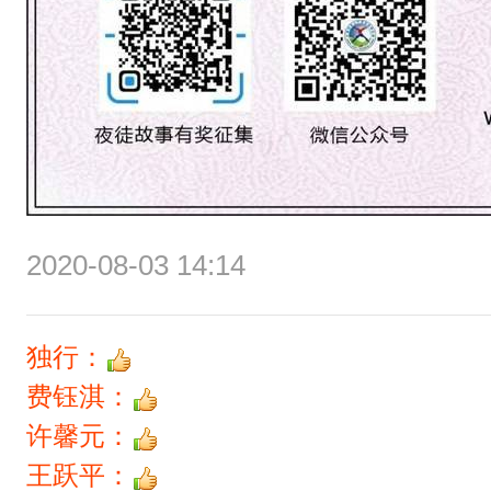
2020-08-03 14:14
独行：
费钰淇：
许馨元：
王跃平：