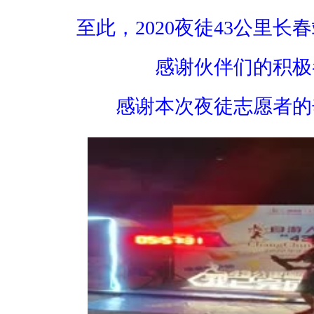
，
至此，2020夜徒43公里长
实
际
感谢伙伴们的积极
签
到
感谢本次夜徒志愿者的
人
数
4
0
3
人
；
C