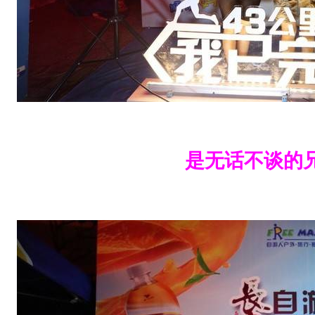
参
照
去
年
提
前
是无话不谈的
了
约
1
个
小
时
！