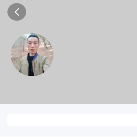
红兵小哥
吉林长春