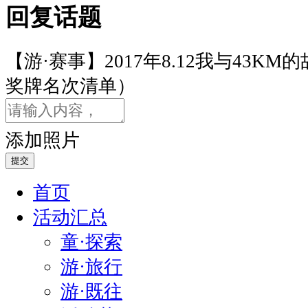
回复话题
里
的
故
【游·赛事】2017年8.12我与43K
事，
奖牌名次清单）
谁
陪
你
添加照片
一
路
提交
前
首页
行
可
活动汇总
以
童·探索
是
游·旅行
一
张
游·既往
图，