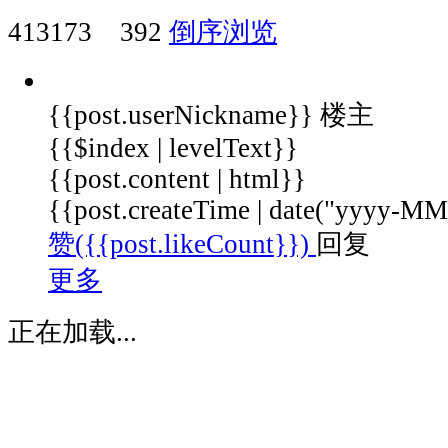
将
413173
392
倒序浏览
你
的
感
{{post.userNickname}}
楼主
受，
期
{{$index | levelText}}
待，
{{post.content | html}}
在
{{post.createTime | date("yyyy-
下
赞({{post.likeCount}})
回复
面
留
更多
言
留
正在加载...
下
你
与
43
公