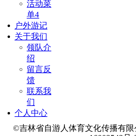
活动菜
可
单4
以
是
户外游记
一
关于我们
句
话，
领队介
留
绍
下
留言反
你
的
馈
感
联系我
受，
留
们
下
个人中心
你
的
©吉林省自游人体育文化传播有限公
故