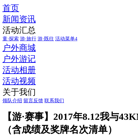
首页
从
新闻资讯
现
在
活动汇总
开
童·探索
游·旅行
游·既往
活动菜单4
始
户外商城
到
户外游记
夜
途
活动相册
活
活动视频
动
关于我们
一
周
领队介绍
留言反馈
联系我们
内，
【游·赛事】2017年8.12我与4
你
可
（含成绩及奖牌名次清单）
以