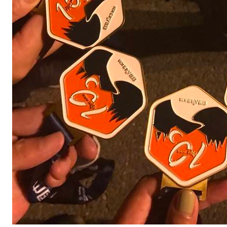
息
，
更
让
很
多
人
对
这
次
活
动