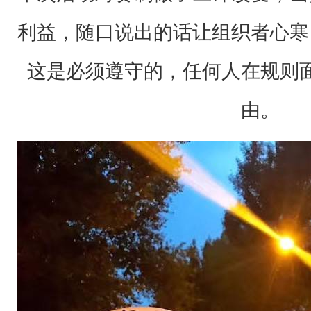
人
都
利益，随口说出的话让组织者心寒
为
这是必须遵守的，任何人在规则
这
次
由。
活
动
揪
着
心
，
早
晨