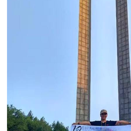
话
，
留
下
你
的
感
受
，
留
下
你
的