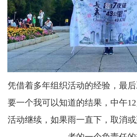
故
事
我
们
将
从
留
凭借着多年组织活动的经验，最后
言
中
要一个我可以知道的结果，中午1
抽
取
活动继续，如果雨一直下，取消或
最
者的一个负责任的