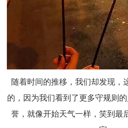
开
始
在
群
里
询
问
活
随着时间的推移，我们却发现，
动
是
的，因为我们看到了更多守规则的
否
誉，就像开始天气一样，笑到最
可
以