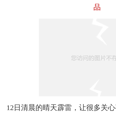
，
品
在
下
面
留
言
留
下
你
与
4
12日清晨的晴天霹雷，让很多关
3