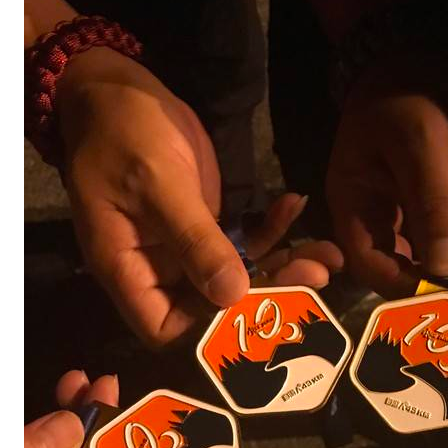
月
由
于
天
气
原
因
临
时
关
闭
的
消