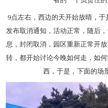
佳
留
9点左右，西边的天开始放晴，于
言
，
发布取消通知，活动正常，随后，
将
息，封闭取消，园区重新正常开放
获
得
转，都开始讨论今晚如何走，如何
我
西，于是，下面的场
们
准
备
的
精