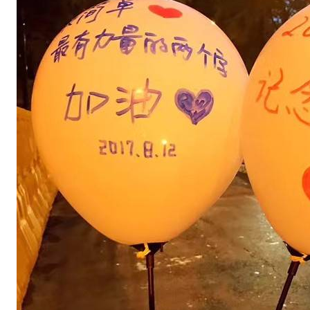
还
是
下
雨
的
天
气
，
让
很
多
人