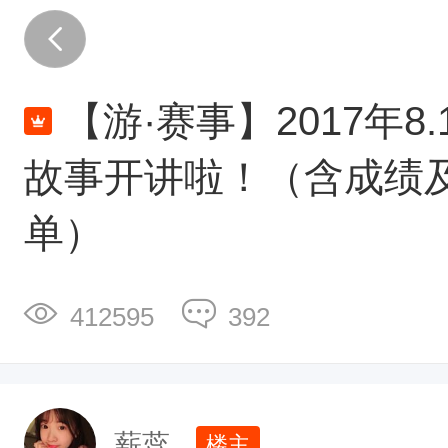
从
现
在
【游·赛事】2017年8.
开
始
故事开讲啦！（含成绩
到
单）
夜
途
活
412595
392
动
一
周
薪蕊
楼主