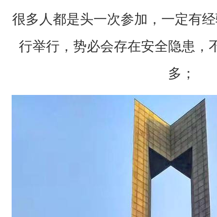
可
很多人都是头一次参加，一定有经
以
行举行，势必会存在安全隐患，
是
一
多；
张
图
，
可
以
是
一
句