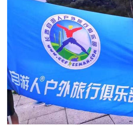
美
礼
品
1
2
日
清
晨
的
晴
天
霹