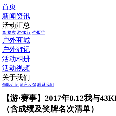
首页
从
新闻资讯
现
在
活动汇总
开
童·探索
游·旅行
游·既往
始
户外商城
到
户外游记
夜
途
活动相册
活
活动视频
动
关于我们
一
周
领队介绍
留言反馈
联系我们
内，
【游·赛事】2017年8.12我与4
你
可
（含成绩及奖牌名次清单）
以