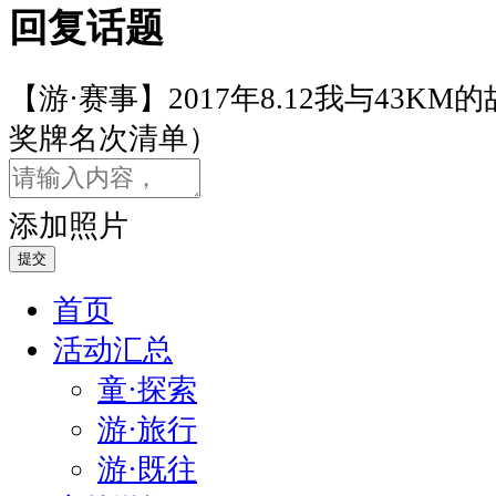
回复话题
里
的
故
【游·赛事】2017年8.12我与43K
事，
奖牌名次清单）
谁
陪
你
添加照片
一
路
提交
前
首页
行
可
活动汇总
以
童·探索
是
游·旅行
一
张
游·既往
图，