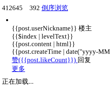
将
412645
392
倒序浏览
你
的
感
{{post.userNickname}}
楼主
受，
期
{{$index | levelText}}
待，
{{post.content | html}}
在
{{post.createTime | date("yyyy-
下
赞({{post.likeCount}})
回复
面
留
更多
言
留
正在加载...
下
你
与
43
公