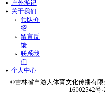
户外游记
可
关于我们
以
是
领队介
一
绍
句
话，
留言反
留
馈
下
联系我
你
的
们
感
个人中心
受，
留
©吉林省自游人体育文化传播有限公
下
16002542号-
你
的
故