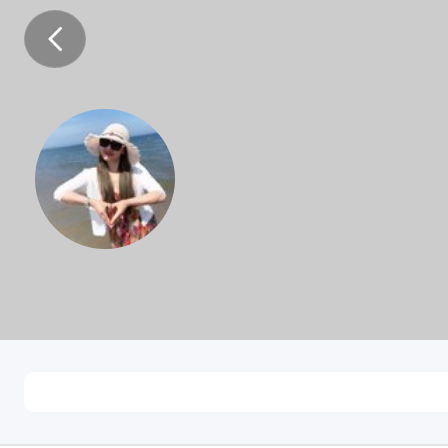
A醒着的梦จุ๊บ
未知