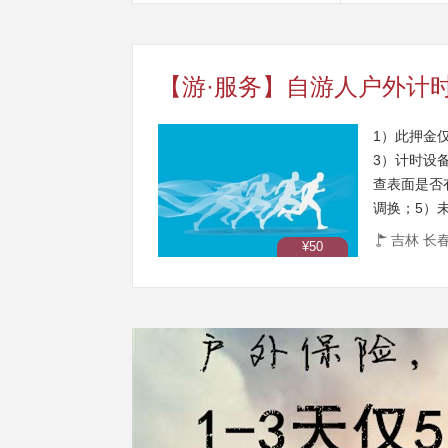
1）此押金
3）计时设
查表面是否
调换；5）
6年1月1日
吉林 长
¥50