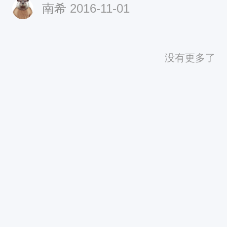
南希
2016-11-01
例，若按体重来选择板长，那么根据
49cm之间的长度。但180的身高，
长，那么可能连最大的固定器安装
没有更多了
高腿长造成的基本站姿宽度。此时
硬度来弥补。例如选用硬度稍软一