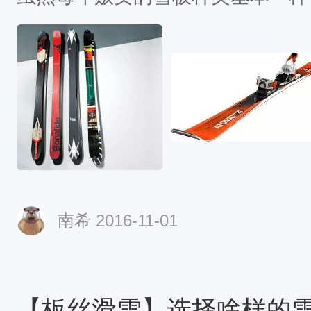
符合各项要求。但是你真的能分辨
换刃方法被称作向上减压。2、收
越野（登山）板、卡宾板、野雪板
味着滑手在换刃时处于最收缩的状
一种才最适合你？在此我们分析了
以达到这个状态：向下减压、收回
以帮助你。1全地域板（All-Mounta
上减压转弯
词说好听点是有点困惑，说不好就
从适合刻滑的卡宾板到精简的野雪
板。实质上，全地域板可以是任何
能在大部分雪道驾驭它就好。虽然
南希
2016-11-01
这类雪板对找寻“独板刺激”的人
错的选择。最重要的是，你要分析
风格，然后再定义你自己的“全地