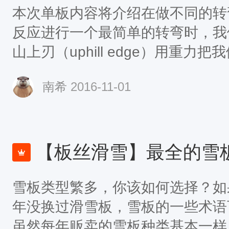
本次单板内容将介绍在做不同的转
反应进行一个最简单的转弯时，我
山上刃（uphill edge）用重
近雪板的的小杠杆会更加高效而快
南希
2016-11-01
杆会较慢但是更加有力。在我们完
以在转弯的控制（control）和结束（
给雪板施加压力。在低速的滑行中
提供稳定性，滑手此时在给刃施压
【板丝滑雪】最全的雪
雪板。在转弯换刃时大致有两种方
雪板类型繁多，你该如何选择？如
以在垂直面上伸展（extend）
年没换过滑雪板，雪板的一些术语
直面上收缩（flex）的同时横向
虽然每年贩卖的雪板种类基本一样
压力的方式意味着滑手在换刃时处