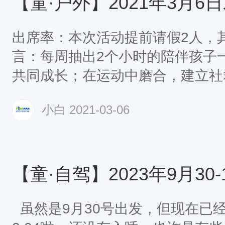
出席率：本次活动提前请假2人，其
言：每周抽出2个小时的陪伴孩子
共同成长；在运动中磨合，建立社
一处老建筑，探寻一段尘封的历史
小白
2021-03-06
春，城市探秘，正在进行中；第一
旅--来南岭19322021欢迎加入
于带千名儿童走向山野自游人户外俱乐部
游随心，自游人！官方微信：搜索微信号
（承接个人、团体、企事业单位、
虽然是9月30号出发，但现在已经是
公司、各地户外群体拓展训练，企