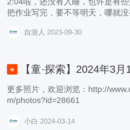
2:04啦，还没有入睡，也许是有
童户外探索体验，旅行定制，营地服
把作业写完，要不等明天，哪就没
探秘”活动于2021年3月6日已经
国母亲生日快乐！上行程！ 9.30
是活动记录！【活动时间】2021
自游人
2023-09-30
购买机票东的时候是直飞，后来变
长春水文化园【活动人员】儿童2
时到呼和浩特，赶上人家演习占用
线】水文化园区教练团队总结：（
小时15分钟；12:30起飞，16点
发现的
飞往喀什的航班！又继续飞了1个半
【童·探索】2024年3月15-17日游小童双城探
左右抵达目的地，取车在6号停车
更多照片，欢迎浏览：http://www.ccf
公里左右到酒店，办完入住已经是
m/photos?id=28661
提的是，我们一出机场就是狂风大
我们接风洗尘！ 酒店环境不错，
小白
2024-03-14
门就10分钟左右，赶快去古城，