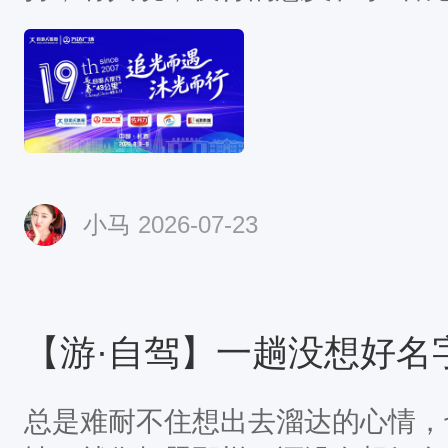
的轮廓，看见同伴喘息时的坚毅，
行走而变得明亮的远方。写下你与
此感受心声。
小马
2026-07-23
【游·自驾】一趟没想好名
总是难耐不住想出去溜达的心情，