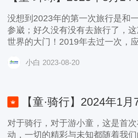
没想到2023年的第一次旅行是和
参崴；好久没有没有去旅行了，这
世界的大门！2019年去过一次，
再去，风景依旧，美女依旧，生活
小白
2023-08-20
3年8月14日早晨坐6点左右高铁
高铁站，出站后，打车去客运站，
装糊涂，我原先以为客运站还在3
去，但是后一台出租车说国际客运
【童·骑行】2024年1月7-13日游小
是一个楼，第一台出租者还在更我
对于骑行，对于游小童，这是首次
开，就为了那13元钱，真行，但
动，一切的精彩与未知都随着我们
站，一问，果然早就搬家了，所幸