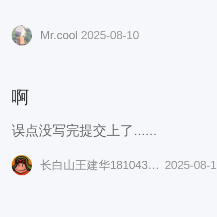
我的博弈，更是对“热爱可抵万难”
上，跟着一波波志同道合的朋友一
Mr.cool
2025-08-10
生，有备战下一次马拉松的姐姐，
巾，糖果，途中，雨幕模糊了城市
身影愈发清晰，陌生人因这场夜行
啊
扶，在疲惫时轻声鼓励。原来，热
行，还能让素不相识的人，成为风
误点没写完提交上了......
长白山王建华18104390018
2025-08-1