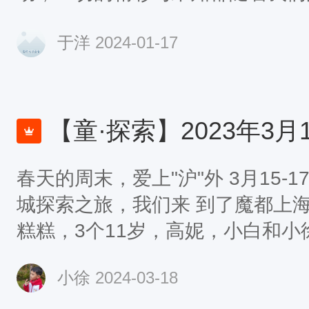
从珲春返回海参崴的俄罗斯人很多
于洋
2024-01-17
啦，人家车队队长给问了一下窗口，
班车，是俄罗斯人开的车，现在建
后再去客运站买票，我安顿好大家
站买票，果然，就省这班车了，买
【童·探索】2023年3月15-17日游小童双城探索上海
春天的周末，爱上"沪"外 3月15-
城探索之旅，我们来 到了魔都上海
糕糕，3个11岁，高妮，小白和小
小徐
2024-03-18